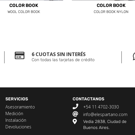
COLOR BOOK
COLOR BOOK
WOOL COLOR BOOK
COLOR BOOK NYLON
6 CUOTAS SIN INTERÉS
Con todas las tarjetas de crédito
SERVICIOS
CONTACTANOS
Asesoramiento
+54 11 4702-3030
Medición
info@elespartano.com
Instalación
Vedia 2838, Ciudad de
Devoluciones
Buenos Aires.