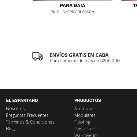
PANA GAIA
T
7015 - CHERRY BLOSSOM
ENVÍOS GRATIS EN CABA
Para compras de más de $200.000
EL ESPARTANO
PRODUCTOS
Nosotros
Alfombras
Preguntas Frecuentes
Modulares
Términos & Condiciones
Flooring
Blog
Paisajismo
Wallcovering