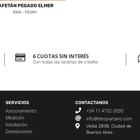
AFETÁN PESADO ELMER
3004 - PEONY
6 CUOTAS SIN INTERÉS
Con todas las tarjetas de crédito
SERVICIOS
CONTACTANOS
Asesoramiento
+54 11 4702-3030
Medición
info@elespartano.com
Instalación
Vedia 2838, Ciudad de
Devoluciones
Buenos Aires.