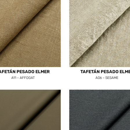
AFETÁN PESADO ELMER
TAFETÁN PESADO ELM
A11 - AFFOGAT
A06 - SESAME