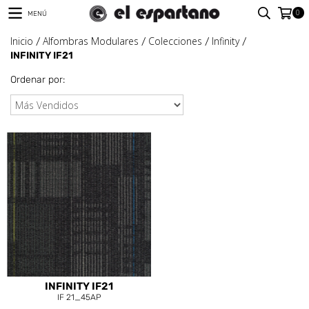
0
MENÚ
Inicio
Alfombras Modulares
Colecciones
Infinity
/
/
/
/
INFINITY IF21
Ordenar por:
INFINITY IF21
IF 21_45AP