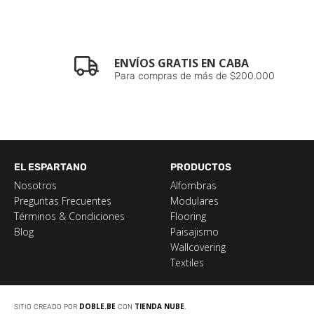
ENVÍOS GRATIS EN CABA
Para compras de más de $200.000
EL ESPARTANO
PRODUCTOS
Nosotros
Alfombras
Preguntas Frecuentes
Modulares
Términos & Condiciones
Flooring
Blog
Paisajismo
Wallcovering
Textiles
DOBLE.BE
TIENDA NUBE
SITIO CREADO POR
CON
.