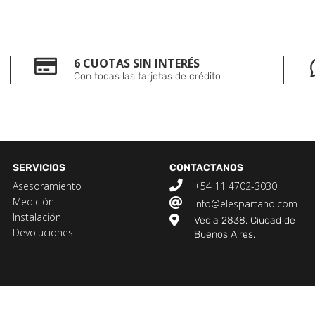
6 CUOTAS SIN INTERÉS
Con todas las tarjetas de crédito
SERVICIOS
CONTACTANOS
Asesoramiento
+54 11 4702-3030
Medición
info@elespartano.com
Instalación
Vedia 2838, Ciudad de
Devoluciones
Buenos Aires.