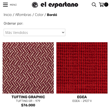
0
MENÚ
Inicio
Alfombras
Color
/
/
/
Bordó
Ordenar por:
TUFTING GRAPHIC
EGEA
TUFTING GR - 979
EGEA - 2927 II
$76.000