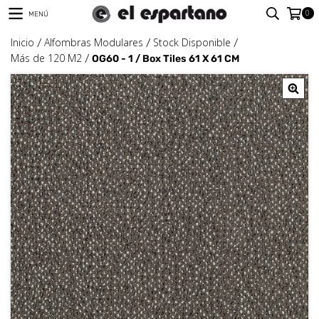
0
MENÚ
Inicio
Alfombras Modulares
Stock Disponible
/
/
/
Más de 120 M2
/
OG60 - 1 / Box Tiles 61 X 61 CM