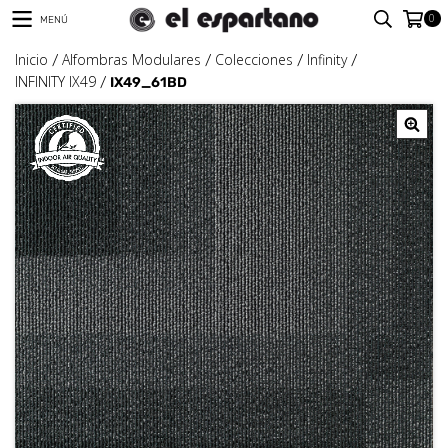
0
MENÚ
Inicio
Alfombras Modulares
Colecciones
Infinity
/
/
/
/
INFINITY IX49
/
IX49_61BD